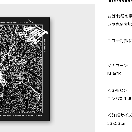
Internatio
あばれ祭の
いやさか広場
コロナ対策に
＜カラー＞
BLACK
＜SPEC＞
コンパス生地（
＜詳細サイ
53×53cm