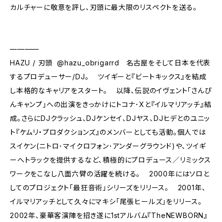
カルチャーに敬意を評し、刃頭に最大限のリスペクトを送る。
————
HAZU / 刃頭 @hazu_obrigarrd 名古屋をそして日本を代表
するプロデューサー/DJ。 ツイギーと『ビートキックス』を結成
し本格的なキャリアをスタート。 以降、伝説のイヴェント「さんぴ
んキャンプ」への出演をきっかけにトコナ･Xと『イルマリアッチ』結
成｡さらにDJクラッシュ､DJケンセイ、DJヤス、DJヒデとのユニッ
ト『ケムリ・プロダクションズ』のメンバーとしても活動｡個人では
スイケン(ニトロ･マイクロフォン･アンダーグラウンド)や、ツイギ
ーへトラックを提供するなど､積極的にプロデュース／リミックス
ワークをこなし八面六臂の活躍を続ける｡ 2000年にはソロと
してのプロジェクト「最狂音術」シリーズをリリース｡ 2001年､
イルマリアッチとして久々にマキシ「尾張ヒールズ」をリリース｡
2002年､豪華客演陣を招き遂に1stアルバム『TheNEWBORN』