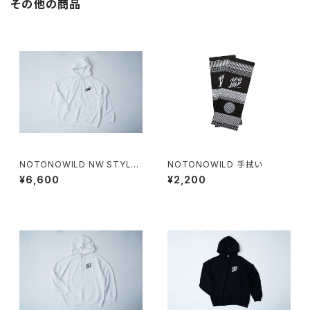
その他の商品
NOTONOWILD NW STYLE
NOTONOWILD 手拭い
HOODIE - WHITE -
¥6,600
¥2,200