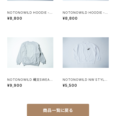
NOTONOWILD HOODIE -
NOTONOWILD HOODIE - B
WHITE -
LACK -
¥8,800
¥8,800
NOTONOWILD 縄文SWEAT
NOTONOWILD NW STYLE
- WHITE -
SWEAT - WHITE -
¥9,900
¥5,500
商品一覧に戻る