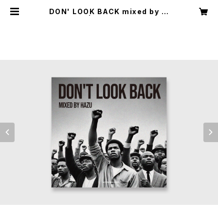
DON' LOOK BACK mixed by 刃
頭 | notonowild