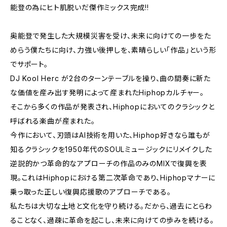
能登の為にヒト肌脱いだ傑作ミックス完成!!
奥能登で発生した大規模災害を受け、未来に向けての一歩をた
めらう僕たちに向け、力強い後押しを、素晴らしい「作品」という形
でサポート。
DJ Kool Herc が2台のターンテーブルを操り、曲の間奏に新た
な価値を産み出す発明によって産まれたHiphopカルチャー。
そこから多くの作品が発表され、Hiphopにおいてのクラシックと
呼ばれる楽曲が産まれた。
今作において、刃頭はAI技術を用いた、Hiphop好きなら誰もが
知るクラシックを1950年代のSOULミュージックにリメイクした
逆説的かつ革命的なアプローチの作品のみのMIXで復興を表
現。これはHiphopにおける第二次革命であり、Hiphopマナーに
乗っ取った正しい復興応援歌のアプローチである。
私たちは大切な土地と文化を守り続ける。だから、過去にとらわ
ることなく、過疎に革命を起こし、未来に向けての歩みを続ける。