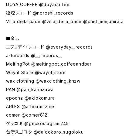
DOYA COFFEE @doyacoffee
狼煙レコード @noroshi_records
Villa della pace @villa_della_pace @chef_meijuhirata
■金沢
エブリデイ・レコード @everyday__records
J-Records @__jrecords__
MeltingPot @meltingpot_coffeeandbar
Waynt Store @waynt_store
wax clothing @waxclothing_knzw
PAN @pan_kanazawa
epochz @akiokomura
ARLES @arlesramzine
comer @comer812
ゲッコ洞 @geckostagram245
台所スゴロク @daidokoro_sugoloku